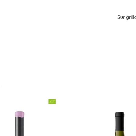
Sur gril
…
a
Serbat
ANES BLANC
IGP CÔTES CATALANES BLANC