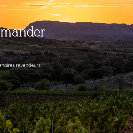
mmander
enaires revendeurs,