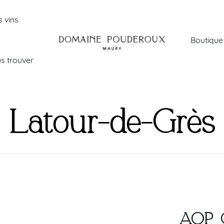
 vins
Boutique
s trouver
Latour-de-Grès
AOP C