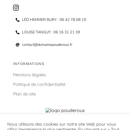
LÉO HEMMER BURY : 06 42 78 08 19
LOUISE TANGUY : 06 16 31 21 39
contact@domainepouderoux.fr
INFORMATIONS
Mentions légales
Politique de confidentialité
Plan de site
Nous utilisons des cookies sur notre site Web pour vous
Domaine vivant, au 2, 4, 6 rue Emile Zola,
offrir l'expérience la plus pertinente. En cliquant sur « Tout