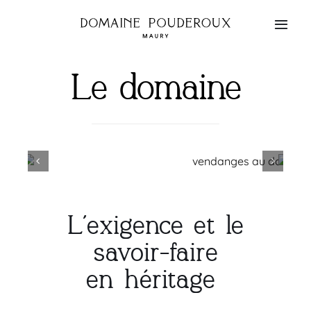
Passer
au
Toggl
contenu
Navig
Le domaine
Le domaine
Nos vins
Où nous trouver
Boutique
L’exigence et le
Actualités
savoir-faire
en héritage
Contact